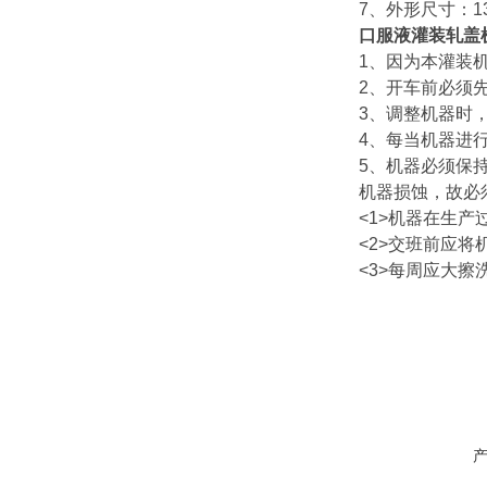
7、外形尺寸：137
口服液灌装轧盖
1、因为本灌装
2、开车前必须
3、调整机器时
4、每当机器进
5、机器必须保
机器损蚀，故必
<1>机器在生
<2>交班前应
<3>每周应大