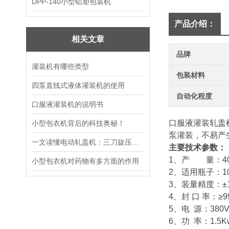
DPP-140小型铝塑包装机
产品介绍：
相关文章
品牌
灌装机有哪些类型
包装材料
四泵直线式液体灌装机的使用
自动化程度
口服液灌装机的说明书
口服液灌装轧盖
小型包衣机背后的科技奥秘！
泵灌装，不易产
一文读懂电动轧盖机：三刀旋压封口原理与整机结构详解
主要技术参数：
1、产 量：40--
小型包衣机对药物有多方面的作用
2、适用瓶子：10
3、装量精度：±
4、封 口 率：≥9
5、电 源：380
6、功 率：1.5K