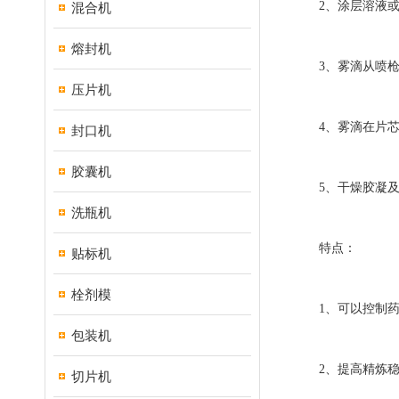
2、涂层溶液或
混合机
熔封机
3、雾滴从喷枪
压片机
4、雾滴在片芯表
封口机
胶囊机
5、干燥胶凝及
洗瓶机
特点：
贴标机
栓剂模
1、可以控制药
包装机
2、提高精炼稳
切片机