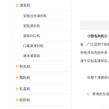
灌装机
安瓿拉丝灌封机
安瓿灌封机
灌装封口机
小型包衣机
是
备，广泛适用于制
口服液灌封机
有色泽光亮的外表
液体灌装机
便于识别及缓和在
制丸机
颗粒机
在整个薄膜形成
轧盖机
1、雾滴的生成
粉碎机