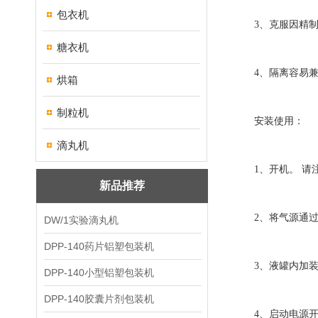
包衣机
3、克服因精制
糖衣机
4、隔离容易兼
烘箱
制粒机
安装使用：
滴丸机
1、开机。 请注
新品推荐
2、将气源通过8
DW/1实验滴丸机
DPP-140药片铝塑包装机
3、液罐内加装
DPP-140小型铝塑包装机
DPP-140胶囊片剂包装机
4、启动电源开