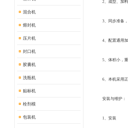
2、成型、加料
混合机
3、同步准备，
熔封机
压片机
4、配置通用加料
封口机
5、体积小，重
胶囊机
洗瓶机
6、本机采用正
贴标机
安装与维护：
栓剂模
包装机
1、安装