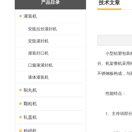
产品目录
技术文章
灌装机
安瓿拉丝灌封机
安瓿灌封机
灌装封口机
小型铝塑包装机主
分。机架整机采用
口服液灌封机
不锈钢板构成，与
液体灌装机
制丸机
性能特点：
颗粒机
1、主传动部分
轧盖机
粉碎机