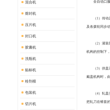
全自动口服液
混合机
熔封机
（1）传动原
压片机
及各拨轮同步
封口机
（2）灌装部
胶囊机
机构的控制下
洗瓶机
（3）供盖系
贴标机
戴盖机构时，
栓剂模
包装机
（4）轧盖头
把轧刀在锥套
切片机