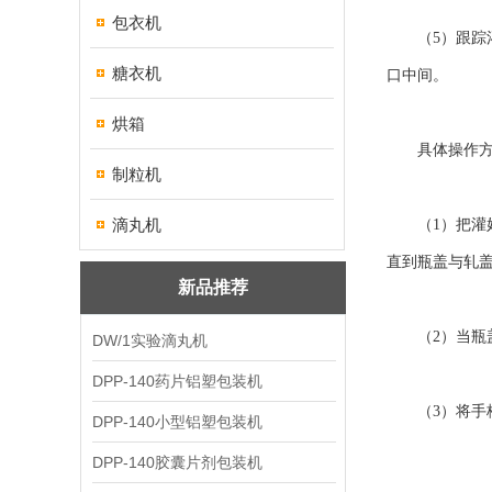
包衣机
（5）跟踪灌
糖衣机
口中间。
烘箱
具体操作方
制粒机
滴丸机
（1）把灌好
直到瓶盖与轧
新品推荐
（2）当瓶盖
DW/1实验滴丸机
DPP-140药片铝塑包装机
（3）将手柄
DPP-140小型铝塑包装机
DPP-140胶囊片剂包装机