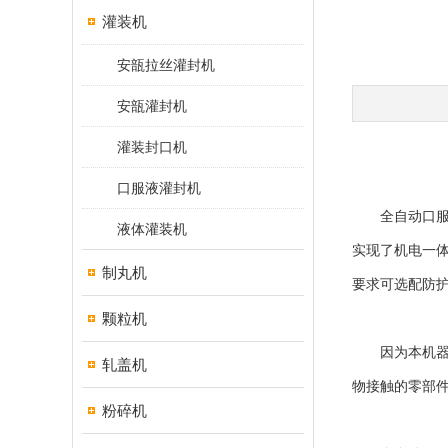
灌装机
安瓿拉丝灌封机
安瓿灌封机
灌装封口机
口服液灌封机
全自动口服液
液体灌装机
实现了机电一体
制丸机
要求可选配防
颗粒机
因为本机器是
轧盖机
物接触的零部件
粉碎机