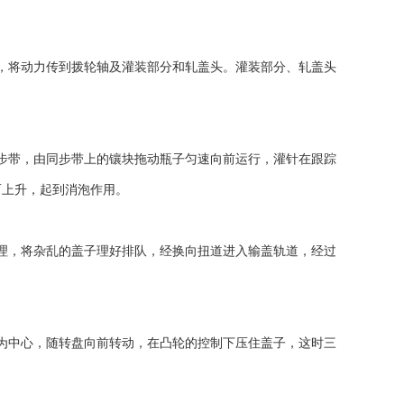
，将动力传到拨轮轴及灌装部分和轧盖头。灌装部分、轧盖头
步带，由同步带上的镶块拖动瓶子匀速向前运行，灌针在跟踪
而上升，起到消泡作用。
理，将杂乱的盖子理好排队，经换向扭道进入输盖轨道，经过
为中心，随转盘向前转动，在凸轮的控制下压住盖子，这时三