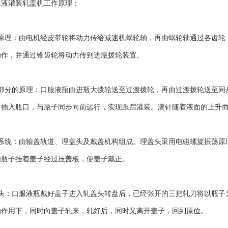
灌装轧盖机工作原理：
理：由电机经皮带轮将动力传给减速机蜗轮轴，再由蜗轮轴通过各齿轮
动作，并通过锥齿轮将动力传到进瓶拨轮装置。
分的原理：口服液瓶由进瓶大拨轮送至过渡拨轮，再由过渡拨轮送至同
，插入瓶口，与瓶子同步向前运行，实现跟踪灌装。潜针随着液面的上升
统：由输盖轨道、理盖头及戴盖机构组成。理盖头采用电磁螺旋振荡原
由瓶子挂着盖子经过压盖板，使盖子戴正。
：口服液瓶戴好盖子进入轧盖头转盘后，已经张开的三把轧刀将以瓶子
的作用下，同时向盖子轧来，轧好后，同时又离开盖子，回到原位。