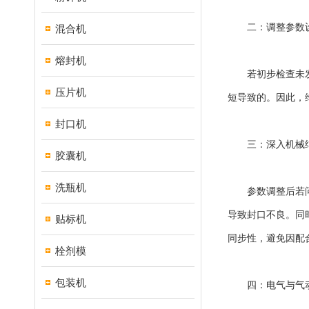
二：调整参数
混合机
熔封机
若初步检查未发现
压片机
短导致的。因此，
封口机
三：深入机械结
胶囊机
洗瓶机
参数调整后若问题
导致封口不良。同
贴标机
同步性，避免因配
栓剂模
包装机
四：电气与气动