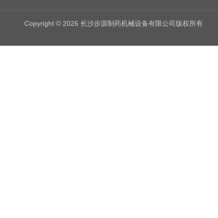
Copyright © 2026 长沙步源制药机械设备有限公司版权所有