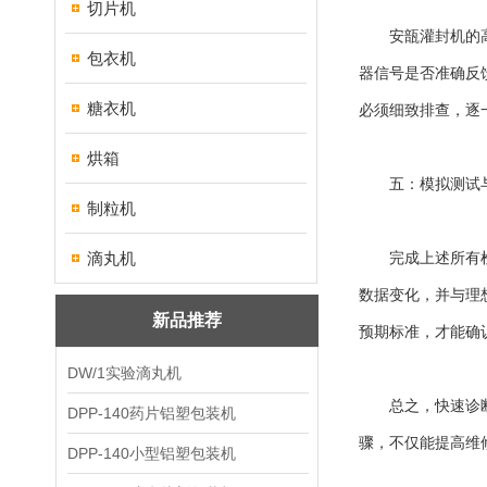
切片机
安瓿灌封机的高效
包衣机
器信号是否准确反
糖衣机
必须细致排查，逐
烘箱
五：模拟测试
制粒机
滴丸机
完成上述所有检查
数据变化，并与理
新品推荐
预期标准，才能确
DW/1实验滴丸机
总之，快速诊断并
DPP-140药片铝塑包装机
骤，不仅能提高维
DPP-140小型铝塑包装机