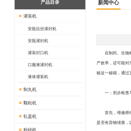
产品目录
新闻中心
灌装机
安瓿拉丝灌封机
安瓿灌封机
灌装封口机
在制药、生物科技
产效率，还可能对
口服液灌封机
秘这一秘籍，通过
液体灌装机
制丸机
一：初步检查
颗粒机
首先，维修师傅
轧盖机
是否有异物堵塞，
粉碎机