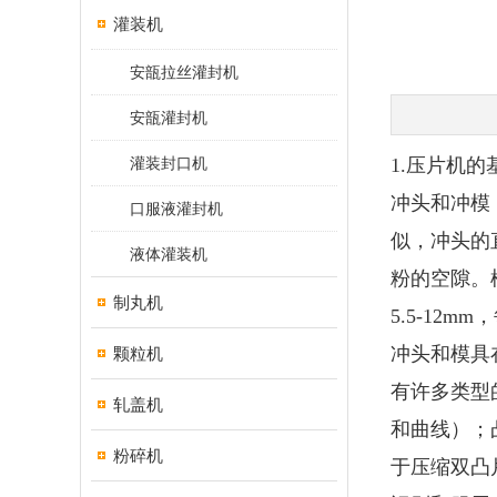
灌装机
安瓿拉丝灌封机
安瓿灌封机
灌装封口机
1.压片机的
冲头和冲模
口服液灌封机
似，冲头的
液体灌装机
粉的空隙。
制丸机
5.5-12m
冲头和模具
颗粒机
有许多类型
轧盖机
和曲线）；
粉碎机
于压缩双凸