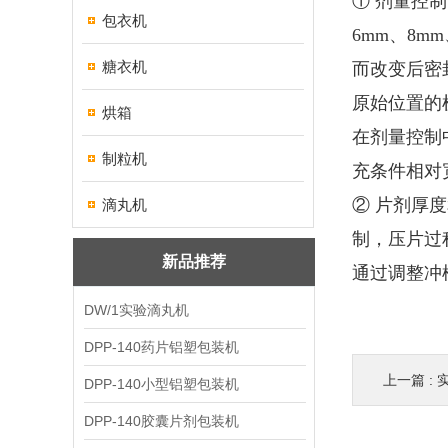
① 剂量控
包衣机
6mm、8
糖衣机
而改变后密
原始位置的
烘箱
在剂量控制
制粒机
充条件相对
② 片剂厚
滴丸机
制，压片过
新品推荐
通过调整冲
DW/1实验滴丸机
DPP-140药片铝塑包装机
上一篇 :
DPP-140小型铝塑包装机
DPP-140胶囊片剂包装机