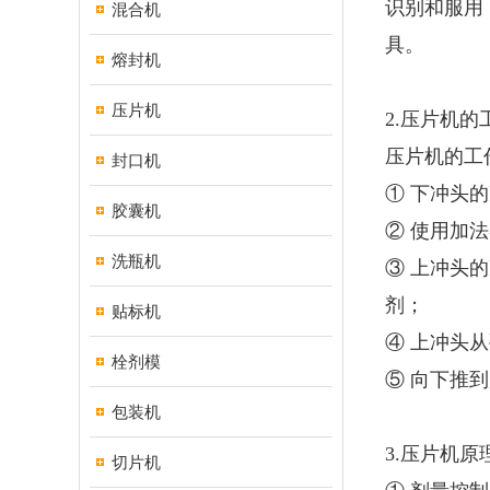
识别和服用
混合机
具。
熔封机
压片机
2.压片机的
压片机的工
封口机
① 下冲头
胶囊机
② 使用加
洗瓶机
③ 上冲头
剂；
贴标机
④ 上冲头
栓剂模
⑤ 向下推
包装机
3.压片机原
切片机