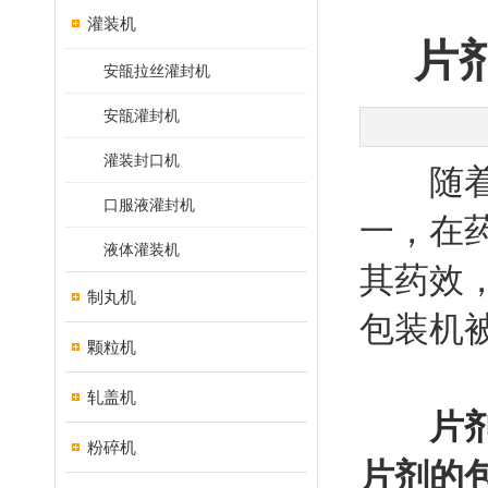
灌装机
片
安瓿拉丝灌封机
安瓿灌封机
灌装封口机
随着医
口服液灌封机
一，在
液体灌装机
其药效
制丸机
包装机
颗粒机
轧盖机
片
粉碎机
片剂的