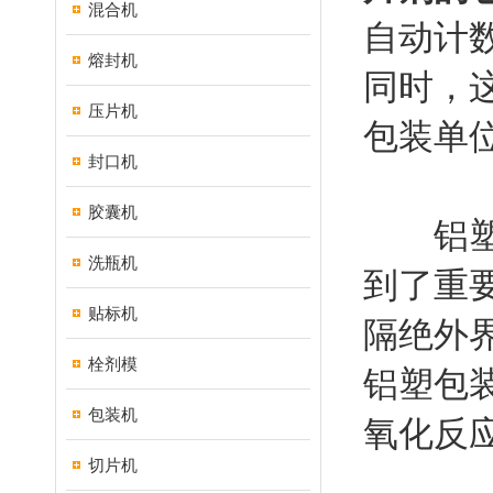
混合机
自动计
熔封机
同时，
压片机
包装单
封口机
胶囊机
铝塑包
洗瓶机
到了重
贴标机
隔绝外
栓剂模
铝塑包
包装机
氧化反
切片机