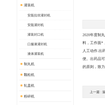
灌装机
安瓿拉丝灌封机
安瓿灌封机
灌装封口机
2020年度
料，工作面*
口服液灌封机
人工动作.
出
液体灌装机
便。
出药品可
制丸机
的原则，致力
颗粒机
轧盖机
上一篇 :
粉碎机