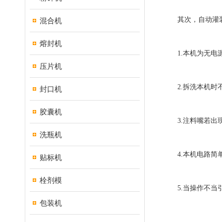
其次，自动灌装
混合机
熔封机
1.本机为无电源设
压片机
2.拆洗本机时不
封口机
胶囊机
3.注料嘴若出现
洗瓶机
4.本机电路简单
贴标机
栓剂模
5.当操作不当引
包装机