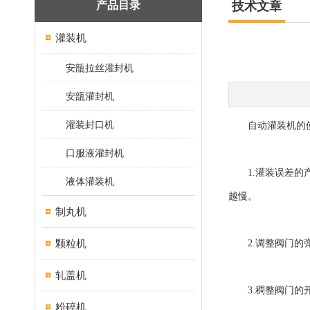
产品目录
技术文章
灌装机
安瓿拉丝灌封机
安瓿灌封机
灌装封口机
自动灌装机的使
口服液灌封机
1.灌装误差的产
液体灌装机
越慢。
制丸机
颗粒机
2.调整阀门的弹
轧盖机
3.稠整阀门的开
粉碎机