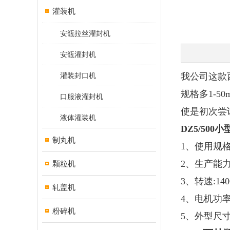
灌装机
安瓿拉丝灌封机
安瓿灌封机
灌装封口机
我公司这款
规格多1-
口服液灌封机
使是初次尝
液体灌装机
DZ5/50
制丸机
1、使用规格
2、生产能力：
颗粒机
3、转速:14
轧盖机
4、电机功率：
粉碎机
5、外型尺寸：3