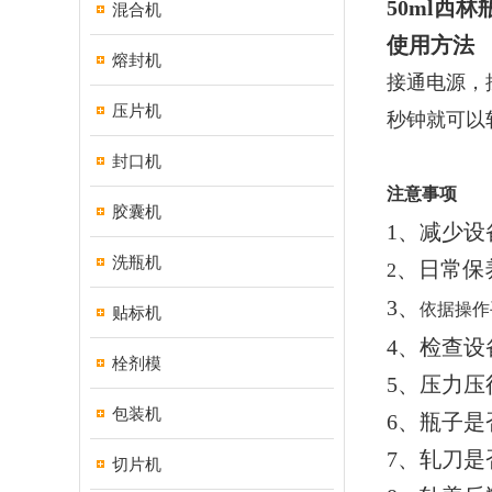
50ml西
混合机
使用方法
熔封机
接通电源，
压片机
秒钟就可以
封口机
注意事项
胶囊机
1、减少
洗瓶机
、日常保
2
3、
依据操作
贴标机
4、检查
栓剂模
5、压力
包装机
6、瓶子是
7、轧刀
切片机