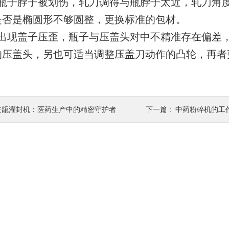
后瓶子脖子被划伤，轧刀调得与瓶脖子太近，轧刀角
是否是椭圆形不够圆整，更换标准的包材。
时出现盖子压歪，瓶子与压盖头对中不精准存在偏差
的压盖头，另也可适当调整压盖刀动作的凸轮，再者
安瓿灌封机：医药生产中的精密守护者
下一篇 :
中药粉碎机的工