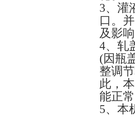
3、灌
口。并
及影
4、轧
(因瓶
整调节
此，本
能正
5、本