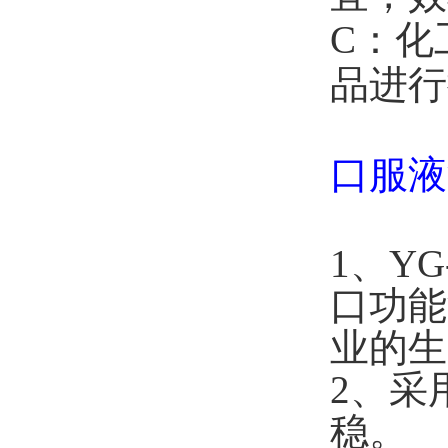
C：化
品进行
口服液
1、Y
口功能
业的
2、采
稳。