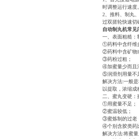
时调整运行速度
2、推料、制丸
过双搓轮快速切
自动制丸机
常见
一、表面粗糙：
①药料中含纤维
②药料中含矿物
③药粉过粗；
④加蜜量少而且
⑤润滑剂用量不
解决方法:一般
以提取，浓缩成
二、
蜜丸变硬：
①用蜜量不足；
②蜜温较低；
③蜜炼制的过老
④个别含胶类药
解决方法:将蜜