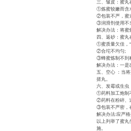
三、
皱皮：蜜丸
①炼蜜较嫩而含
②包装不严，蜜
③润滑剂使用不
解决办法：将蜜
四、返砂：蜜丸
①蜜质量欠佳，
②合坨不均匀;
③蜂蜜炼制不到
解决办法：一是
五、
空心
：
当将
搓丸。
六、发霉或生虫
①药料加工炮制
②药料在粉碎、
③包装不严密，
解决办法:应严
以上列举了蜜丸
施。