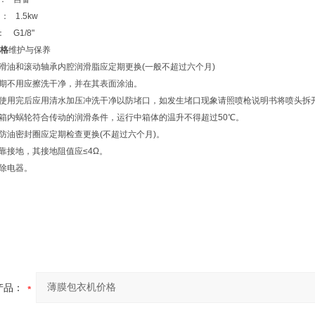
 1.5kw
 G1/8"
格
维护与保养
油和滚动轴承内腔润滑脂应定期更换(一般不超过六个月)
期不用应擦洗干净，并在其表面涂油。
使用完后应用清水加压冲洗干净以防堵口，如发生堵口现象请照喷枪说明书将喷头拆
内蜗轮符合传动的润滑条件，运行中箱体的温升不得超过50℃。
油密封圈应定期检查更换(不超过六个月)。
接地，其接地阻值应≤4Ω。
除电器。
产品：