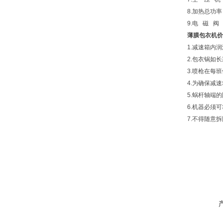
8.加热总功率 ：
9.电 磁 阀 ：
薄膜包衣机价
1.减速箱内润滑
2.包衣锅如长
3.喷枪在每班
4.为确保减速箱
5.蜗杆轴端的防
6.机器必须可靠
7.不得随意拆