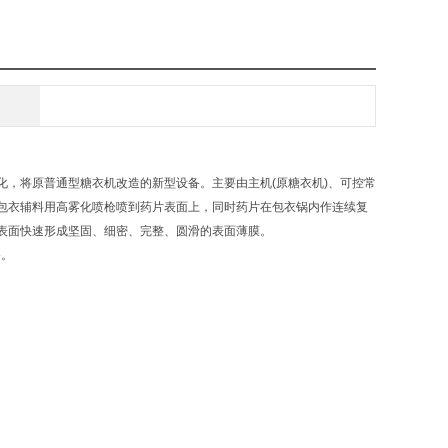
，将原普通型糖衣机改造的新型设备。主要由主机(原糖衣机)、可控常
包衣辅料用高雾化喷枪喷到药片表面上，同时药片在包衣锅内作连续复
表面快速形成坚固、细密、完整、圆滑的表面薄膜。
备。