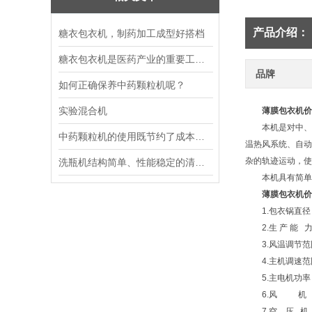
产品介绍：
糖衣包衣机，制药加工成型好搭档
糖衣包衣机是医药产业的重要工艺装备
品牌
如何正确保养中药颗粒机呢？
实验混合机
薄膜包衣机价
本机是对中、西
中药颗粒机的使用既节约了成本又提高了物料质量
温热风系统、自动
杂的轨迹运动，使
洗瓶机结构简单、性能稳定的清洗设备
本机具有简单、
薄膜包衣机价
1.包衣锅直径 
2.生 产 能 力 
3.风温调节范围
4.主机调速范围 ：
5.主电机功率 ：
6.风 机 ：
7.空 压 机 