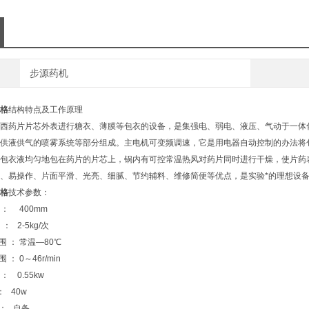
步源药机
格
结构特点及工作原理
药片片芯外表进行糖衣、薄膜等包衣的设备，是集强电、弱电、液压、气动于一体化
供液供气的喷雾系统等部分组成。主电机可变频调速，它是用电器自动控制的办法将
包衣液均匀地包在药片的片芯上，锅内有可控常温热风对药片同时进行干燥，使片药
易操作、片面平滑、光亮、细腻、节约辅料、维修简便等优点，是实验*的理想设
格
技术参数：
： 400mm
： 2-5kg/次
 ： 常温—80℃
 0～46r/min
 0.55kw
 40w
： 自备