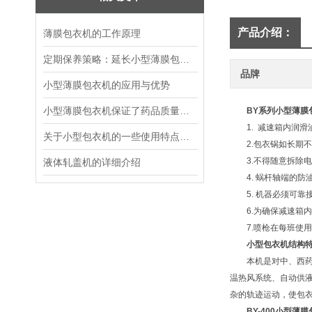
产品介绍：
薄膜包衣机的工作原理
定期保养策略：延长小型薄膜包衣机使用寿命
品牌
小型薄膜包衣机的应用与优势
小型薄膜包衣机保证了药品质量与有效期使用
BY系列
小型薄膜
1. 减速箱内润滑油
关于小型包衣机的一些使用特点介绍
2.包衣锅如长期不
3.不得随意拆除电
液体轧盖机的详细介绍
4. 蜗杆轴端的防油
5. 机器必须可靠接
6.为确保减速箱内
7.喷枪在每班使用
小型包衣机结构
本机是对中、西药片
温热风系统、自动供
杂的轨迹运动，使包
BY-400
小型薄膜