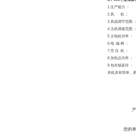
1.生产能力 ： 2-
2.风 机 ： 4
3.风温调节范围 ：
4.主机调速范围 ： 0
5.主电机功率 ： 0.
6.电 磁 阀 ： G
7.空 压 机 ：
8.加热总功率 ： 1
9.包衣锅直径 ： 
本机具有简单、易操
您的