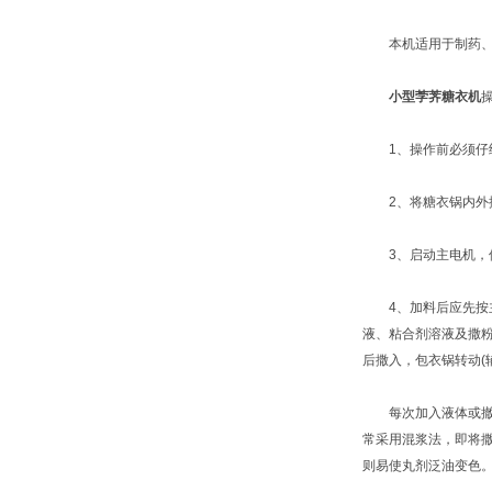
本机适用于制药、化
小型茡荠糖衣机
1、操作前必须仔细
2、将糖衣锅内外
3、启动主电机，使
4、加料后应先按主
液、粘合剂溶液及撒
后撒入，包衣锅转动(
每次加入液体或撤粉
常采用混浆法，即将撒
则易使丸剂泛油变色