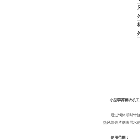
小型茡荠糖衣机
工
通过锅体顺时针旋转
热风除去片剂表层水
使用范围：