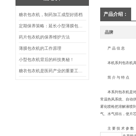
产品介绍：
糖衣包衣机，制药加工成型好搭档
定期保养策略：延长小型薄膜包衣机使用寿命
品牌
药片包衣机的保养维护方法
薄膜包衣机的工作原理
产 品 信 息
小型包衣机背后的科技奥秘！
本机系列包衣机具有
糖衣包衣机是医药产业的重要工艺装备
简 介 与 特 点
本系列包衣机是对中
常温热风系统、自动
雾化喷枪把溶解液喷
气、水气排出，使片
主 要 技 术 参 数