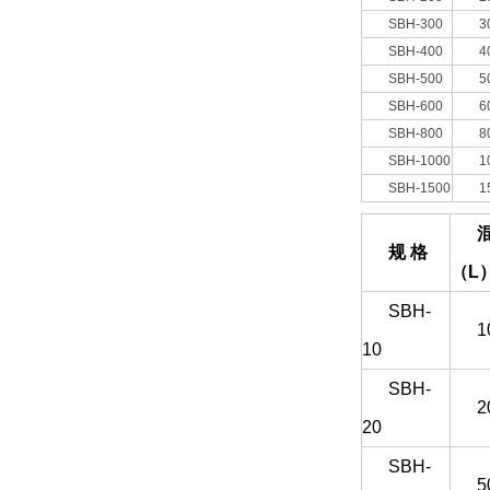
SBH-300
3
SBH-400
4
SBH-500
5
SBH-600
6
SBH-800
8
SBH-1000
1
SBH-1500
1
规 格
（L
SBH-
1
10
SBH-
2
20
SBH-
5