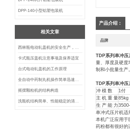
DPP-140小型铝塑包装机
产品介绍：
相关文章
品牌
西林瓶电动轧盖机的安全生产，需要注意什么
TDP系列单冲压
卡式瓶压盖机注意事项及保养适宜
量、厚度及硬度
台式电动轧盖机的工作原理
制和小批量生产
全自动中药制丸机操作简单迅速，效率更高
TDP系列单冲压
摇摆颗粒机的结构构造
冲 模 数
1付
主 机 重 量
85kg
洗瓶机结构简单、性能稳定的清洗设备
生 产 能 力
3500
单冲式压片机适
本机广泛应用于
药粉都有很好的