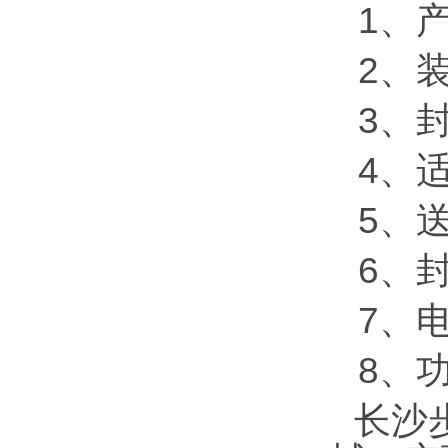
1、产
2、
3、
4、
5、
6、
7、电
8、
长沙