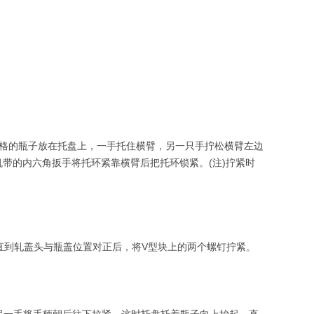
规格的瓶子放在托盘上，一手托住横臂，另一只手拧松横臂左边
带的内六角扳手将托环紧靠横臂后把托环锁紧。(注)拧紧时
到轧盖头与瓶盖位置对正后，将V型块上的两个螺钉拧紧。