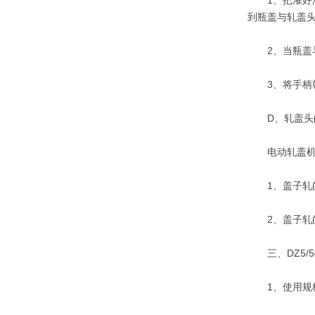
1、把灌好液
到瓶盖与轧盖
2、当瓶盖与
3、将手柄朝
D、轧盖头
电动轧盖机配
1、盖子轧的
2、盖子轧的
三、DZ5/5
1、使用规格: