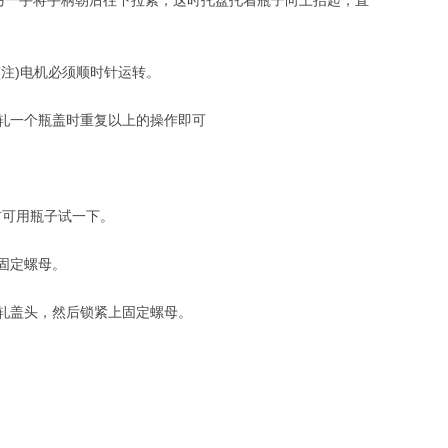
一手将手柄朝后往下拉紧，这时托盘托着瓶子向上抬起，直
注)电机必须顺时针运转。
轧一个瓶盖时重复以上的操作即可
可用瓶子试一下。
固定螺母。
轧盖头，然后锁紧上固定螺母。