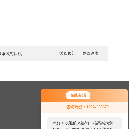
蠕动泵灌装封口机
返回顶部
返回列表
在线交流
联系我们
咨询热线：15974226879
服务热线：
0731-84481792
您好！欢迎前来咨询，很高兴为您