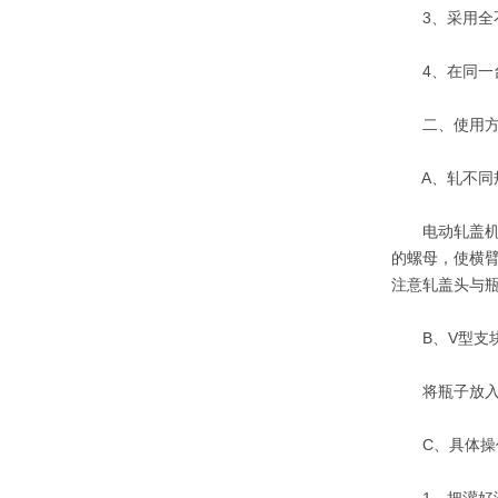
3、采用全不
4、在同一台
二、使用方
A、轧不同规
电动轧盖机可
的螺母，使横臂
注意轧盖头与
B、V型支块
将瓶子放入下
C、具体操