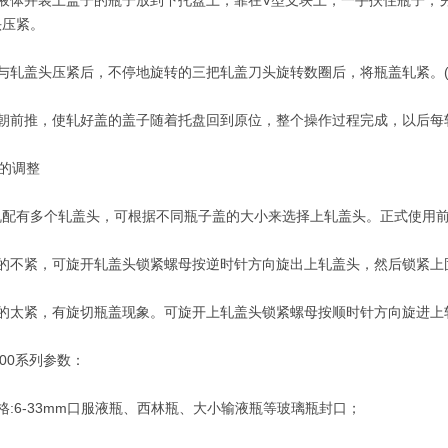
体并装上盖子的瓶子放到下托盘上，靠在V型支块上，一手扶住瓶子，另
头压紧。
轧盖头压紧后，不停地旋转的三把轧盖刀头旋转数圈后，将瓶盖轧紧。(
前推，使轧好盖的盖子随着托盘回到原位，整个操作过程完成，以后每
的调整
有多个轧盖头，可根据不同瓶子盖的大小来选择上轧盖头。正式使用前
不紧，可旋开轧盖头锁紧螺母按逆时针方向旋出上轧盖头，然后锁紧上
太紧，有旋切瓶盖现象。可旋开上轧盖头锁紧螺母按顺时针方向旋进上
00系列参数：
6-33mm口服液瓶、西林瓶、大小输液瓶等玻璃瓶封口；