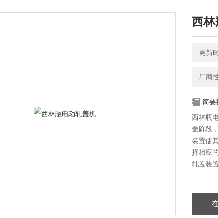
西林
更新时间
厂商
简要
西林瓶
盖阶段
装置使
择相应
轧盖装