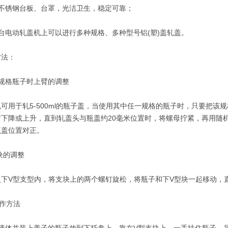
锈钢台板、台罩，光洁卫生，稳定可靠；
电动轧盖机上可以进行多种规格、多种型号铝(塑)盖轧盖。
法：
格瓶子时上臂的调整
用于轧5-500ml的瓶子盖，当使用其中任一规格的瓶子时，只要把该
下降或上升，直到轧盖头与瓶盖约20毫米位置时，将螺母拧紧，再用随机
瓶盖位置对正。
的调整
V型支型内，将支块上的两个螺钉旋松，将瓶子和下V型块一起移动，直
作方法