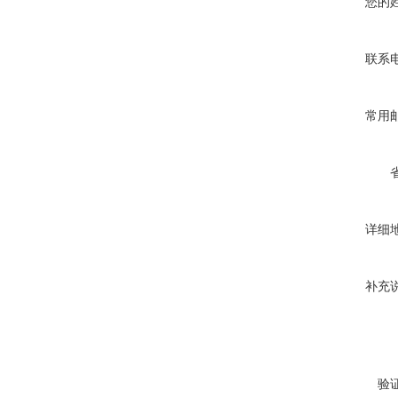
您的
联系
常用
详细
补充
验